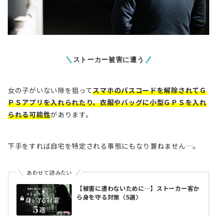
ストーカー被害に遭う
女の子がいない隙を狙って
スマホのパスコードを解除されてＧ
ＰＳアプリを入れられたり、衣服やバッグに小型ＧＰＳを入れ
られる可能性
があります。
下手をすれば
自宅を特定される事態
にもなり兼ねません…。
あわせて読みたい
【被害に遭わないために…】ストーカー客か
ら身を守る対策〈5選〉