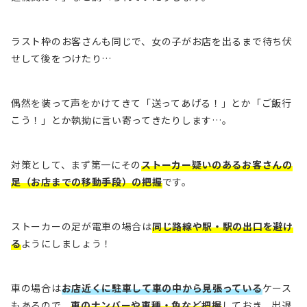
ラスト枠のお客さんも同じで、
女の子がお店を出るまで待ち伏
せ
して後をつけたり…
偶然を装って声をかけてきて「送ってあげる！」とか「ご飯行
こう！」とか執拗に言い寄ってきたりします…。
対策として、まず第一にその
ストーカー疑いのあるお客さんの
足（お店までの移動手段）の把握
です。
ストーカーの足が電車の場合は
同じ路線や駅・駅の出口を避け
る
ようにしましょう！
車の場合は
お店近くに駐車して車の中から見張っている
ケース
もあるので、
車のナンバーや車種・色など把握
しておき、出退