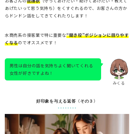
お客さんの
庇護欲
（守ってあげたい・助けてあげたい・教えて
あげたいって思う気持ち）をくすぐれるので、お客さんの方か
らドンドン話をしてきてくれたりします！
水商売系の接客業で特に重要な
“聞き役”ポジションに回りやす
くなる
のでオススメです！
男性は自分の話を気持ちよく聞いてくれる
女性が好きですよね！
みくる
好印象を与える返答〈その３〉