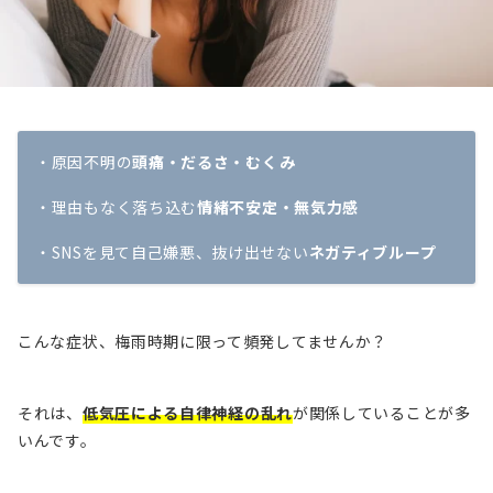
・原因不明の
頭痛・だるさ・むくみ
・理由もなく落ち込む
情緒不安定・無気力感
・SNSを見て自己嫌悪、抜け出せない
ネガティブループ
こんな症状、梅雨時期に限って頻発してませんか？
それは、
低気圧による自律神経の乱れ
が関係していることが多
いんです。