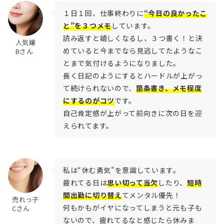
１日１回、仕事終わりに
“今日の良かったこ
と”を３つメモ
しています。
読み返すと嬉しくなるし、３つ書く！と決
人気嬢
めていると今までなら見逃してたようなこ
Bさん
とまで気付けるようになりました。
長く日記のようにするとハードルが上がっ
て続けられないので、
箇条書き、メモ程度
にするのがコツ
です。
自己肯定感が上がって前向きに次の日を迎
えられてます。
私は“休む勇気”を意識しています。
疲れてる日は
思い切って当欠
したり、
短時
間出勤に切り替え
てメンタル優先！
売れっ子
何もかもがイヤになってしまうと元も子も
Cさん
ないので、疲れてるなと感じたら休みま