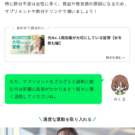
特に鉄分不足は女性に多く、貧血や倦怠感の原因になるため、
サプリメントや鉄分ドリンクで補いましょう！
あわせて読みたい
元No.1風俗嬢が大切にしている習慣【水を
飲む編】
続きを読む→
ただ、サプリメントをざらざらと過剰に飲
むのは肝臓に負担がかかります！程々に賢
く活用してくださいね。
みくる
適度な運動を取り入れる