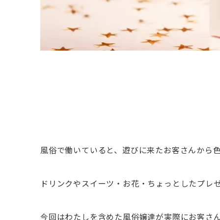
風俗で働いていると、遊びに来たお客さんから
ドリンクやスイーツ・お花・ちょっとしたプレ
今回はわたしを含めた風俗嬢達が実際にお客さん