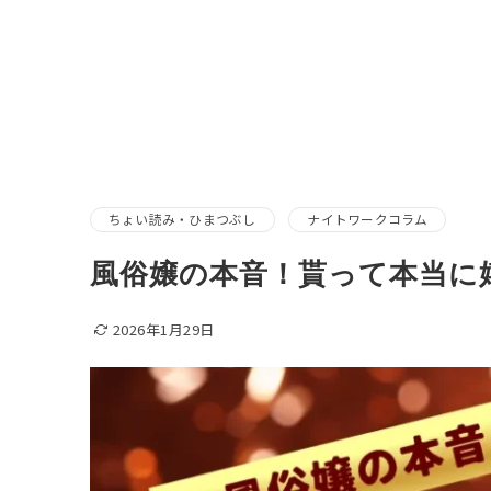
ちょい読み・ひまつぶし
ナイトワークコラム
風俗嬢の本音！貰って本当に
2026年1月29日