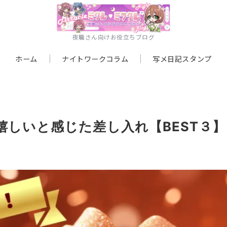
夜職さん向けお役立ちブログ
ホーム
ナイトワークコラム
写メ日記スタンプ
嬉しいと感じた差し入れ【BEST３】