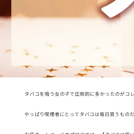
タバコを吸う女の子で圧倒的に多かったのがコ
やっぱり喫煙者にとってタバコは毎日買うもの