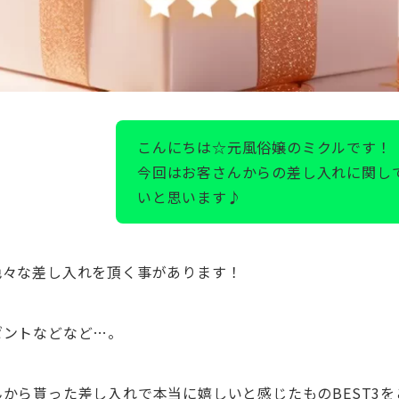
こんにちは☆元風俗嬢のミクルです！
今回はお客さんからの差し入れに関し
いと思います♪
色々な差し入れを頂く事があります！
ゼントなどなど…。
から貰った差し入れで本当に嬉しいと感じたものBEST3を