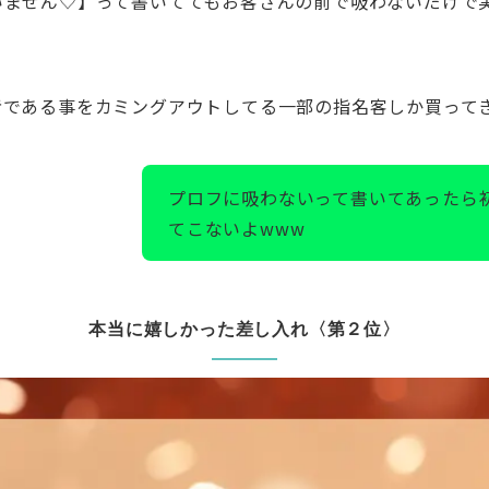
いません♡】って書いててもお客さんの前で吸わないだけで
者である事をカミングアウトしてる一部の指名客しか買って
プロフに吸わないって書いてあったら
てこないよwww
本当に嬉しかった差し入れ〈第２位〉