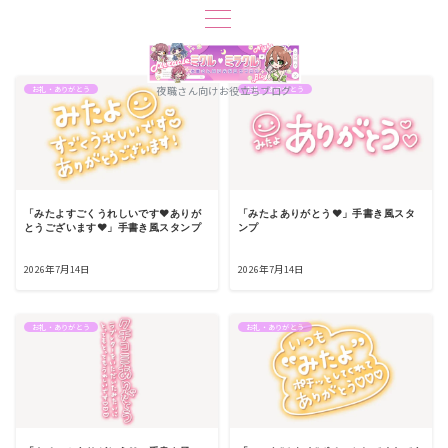
夜職さん向けお役立ちブログ
お礼・ありがとう
お礼・ありがとう
「みたよすごくうれしいです♥ありが
「みたよありがとう♥」手書き風スタ
とうございます♥」手書き風スタンプ
ンプ
2026年7月14日
2026年7月14日
お礼・ありがとう
お礼・ありがとう