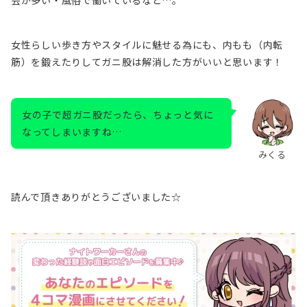
女性らしい歩き方やスタイルに魅せる為にも、内もも（内転
筋）を鍛えたりしてガニ股は解消した方がいいと思います！
女の子で超ガニ股だったら、ちょっと気に
なってしまいますね…
みくる
読んで頂きありがとうございました☆