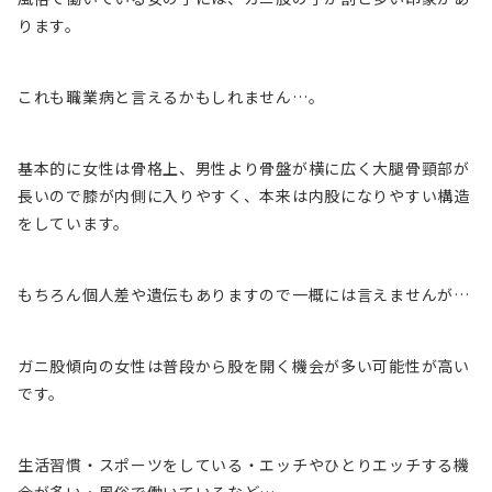
ります。
これも職業病と言えるかもしれません…。
基本的に女性は骨格上、男性より骨盤が横に広く大腿骨頸部が
長いので膝が内側に入りやすく、本来は内股になりやすい構造
をしています。
もちろん個人差や遺伝もありますので一概には言えませんが…
ガニ股傾向の女性は普段から股を開く機会が多い可能性が高い
です。
生活習慣・スポーツをしている・エッチやひとりエッチする機
会が多い・風俗で働いているなど…。