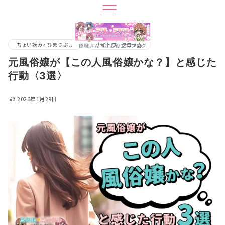
ちょい読み・ひまつぶし
ナイトワークコラム
夜職さん向けお役立ちブログ
元風俗嬢が【この人風俗嬢かな？】と感じた
行動〈3選〉
2026年1月29日