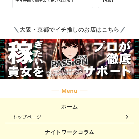
【4選】
キマ時間で効率よく稼げる方法！
大阪・京都でイチ推しのお店はこちら
Menu
ホーム
トップページ
ナイトワークコラム