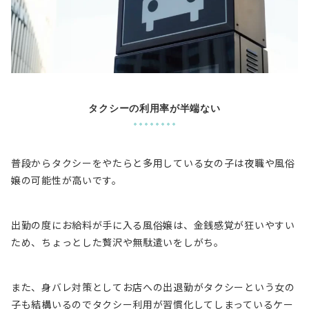
タクシーの利用率が半端ない
普段からタクシーをやたらと多用している女の子は夜職や風俗
嬢の可能性が高いです。
出勤の度にお給料が手に入る風俗嬢は、金銭感覚が狂いやすい
ため、ちょっとした贅沢や無駄遣いをしがち。
また、身バレ対策としてお店への出退勤がタクシーという女の
子も結構いるのでタクシー利用が習慣化してしまっているケー