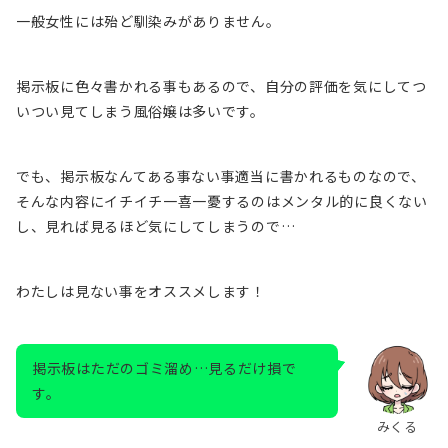
一般女性には殆ど馴染みがありません。
掲示板に色々書かれる事もあるので、自分の評価を気にしてつ
いつい見てしまう風俗嬢は多いです。
でも、掲示板なんてある事ない事適当に書かれるものなので、
そんな内容にイチイチ一喜一憂するのはメンタル的に良くない
し、見れば見るほど気にしてしまうので…
わたしは見ない事をオススメします！
掲示板はただのゴミ溜め…見るだけ損で
す。
みくる