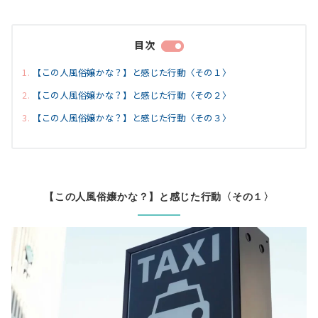
目次
【この人風俗嬢かな？】と感じた行動〈その１〉
【この人風俗嬢かな？】と感じた行動〈その２〉
【この人風俗嬢かな？】と感じた行動〈その３〉
【この人風俗嬢かな？】と感じた行動〈その１〉