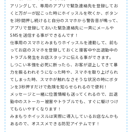
アリングして、専用のアプリで緊急連絡先を登録してお
くと万が一が起こった時にホイッスルを吹くか、ボタン
を3秒間押し続けると自分のスマホから警告音が鳴って、
アプリで登録しておいた緊急連絡先に一斉にメールや
SMSを送信する事ができるんです！
仕事用のスマホとみまもりホイッスルを連動して、前も
ってお店のスマホを登録しておくと接客中や出退勤中の
トラブル発生をお店スタッフに伝える事ができます。
しつこい本強を必死に断ったら、お客が逆上してきて暴
力を振るわれそうになった時や、スマホを取り上げられ
てしまった時、スマホが触れなさそうな状況の時にボタ
ンを3秒押すだけで危険を知らせられるので便利！
メッセージと一緒に位置情報も送ってくれるので、出退
勤中のストーカー被害やトラブルでも、すぐに駆けつけ
てもらいやすくなります！
みまもりホイッスルは実際に導入しているお店なんかも
あるので、オススメできる防犯アイテムです！