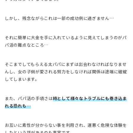
しかし、残念ながらこれは一部の成功例に過ぎません…
それに
簡単に大金を手に入れているように見えてしまうのがパ
パ活の難点
なところ…
そこまでしてもらえる太パパにまずは出会わなければなりませ
んし、女の子側が愛される努力をしなければ関係は途端に破綻
してしまいます。
また、パパ活の手頃さは
時として
様々なトラブルにも巻き込ま
れる恐れ
も…
お互いに素性が分からない事を利用され、運悪く危険な体験を
したという話があるのも事実です。