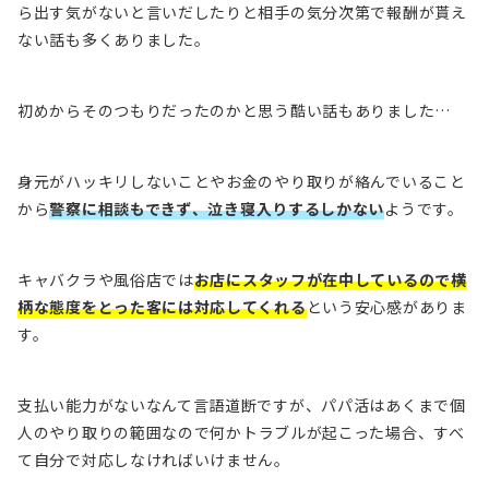
ら出す気がないと言いだしたりと相手の気分次第で報酬が貰え
ない話も多くありました。
初めからそのつもりだったのかと思う酷い話もありました…
身元がハッキリしないことやお金のやり取りが絡んでいること
から
警察に相談もできず、泣き寝入りするしかない
ようです。
キャバクラや風俗店では
お店にスタッフが在中しているので横
柄な態度をとった客には対応してくれる
という安心感がありま
す。
支払い能力がないなんて言語道断ですが、パパ活はあくまで個
人のやり取りの範囲なので
何かトラブルが起こった場合、すべ
て自分で対応しなければいけません。