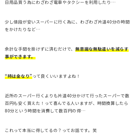
日用品買う為にわざわざ電車やタクシーを利用したり…
少し値段が安いスーパーに行く為に、わざわざ片道40分の時間
をかけたりなど…
余計な手間を掛けずに済むだけで、
無意識な無駄遣いを減らす
事ができます。
“時は金なり”
って良くいいますよね！
近所のスーパー行くよりも片道40分かけて行ったスーパーで数
百円も安く買えた！って喜んでる人いますが、
時間換算したら
80分という時間を
消費して
数百円の得…
これって本当に得してるの？ってお話です。笑