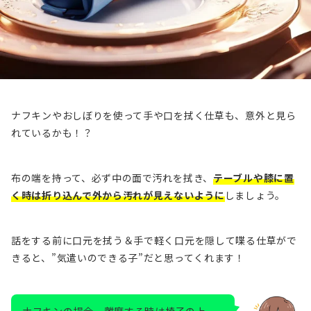
ナフキンやおしぼりを使って手や口を拭く仕草も、意外と見ら
れているかも！？
布の端を持って、必ず中の面で汚れを拭き、
テーブルや膝に置
く時は折り込んで外から汚れが見えないように
しましょう。
話をする前に口元を拭う＆手で軽く口元を隠して喋る仕草がで
きると、”気遣いのできる子”だと思ってくれます！
ナフキンの場合、離席する時は椅子の上