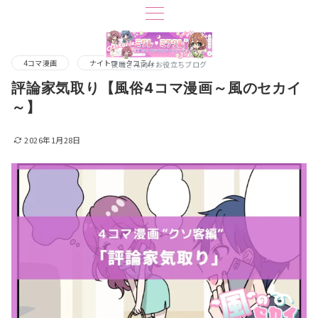
4コマ漫画
ナイトワークコラム
夜職さん向けお役立ちブログ
評論家気取り【風俗4コマ漫画～風のセカイ
～】
2026年1月28日