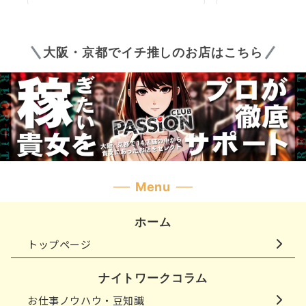
大阪・京都でイチ推しのお店はこちら
Menu
ホーム
トップページ
ナイトワークコラム
お仕事ノウハウ・豆知識