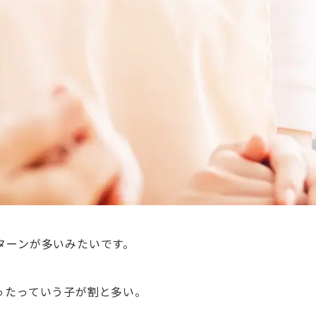
ターンが多いみたいです。
ったっていう子が割と多い。