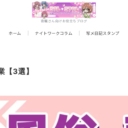
夜職さん向けお役立ちブログ
ホーム
ナイトワークコラム
写メ日記スタンプ
業【3選】