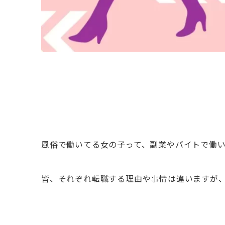
風俗で働いてる女の子って、副業やバイトで働
皆、それぞれ転職する理由や事情は違いますが