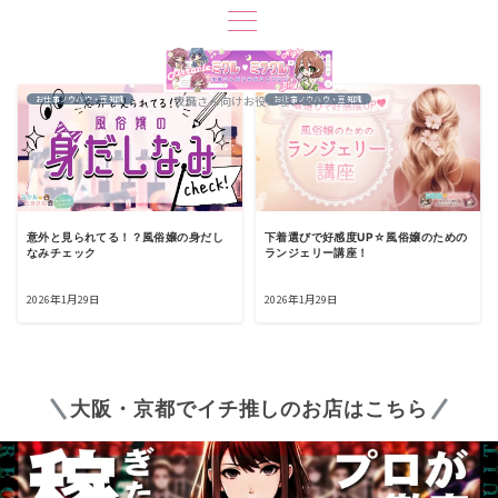
夜職さん向けお役立ちブログ
お仕事ノウハウ・豆知識
お仕事ノウハウ・豆知識
意外と見られてる！？風俗嬢の身だし
下着選びで好感度UP☆風俗嬢のための
なみチェック
ランジェリー講座！
2026年1月29日
2026年1月29日
大阪・京都でイチ推しのお店はこちら