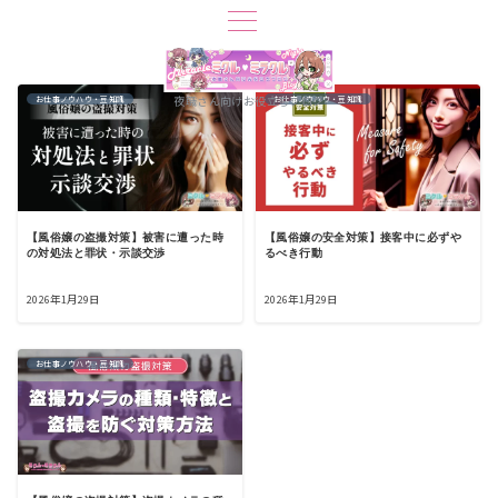
夜職さん向けお役立ちブログ
お仕事ノウハウ・豆知識
お仕事ノウハウ・豆知識
【風俗嬢の盗撮対策】被害に遭った時
【風俗嬢の安全対策】接客中に必ずや
の対処法と罪状・示談交渉
るべき行動
2026年1月29日
2026年1月29日
お仕事ノウハウ・豆知識