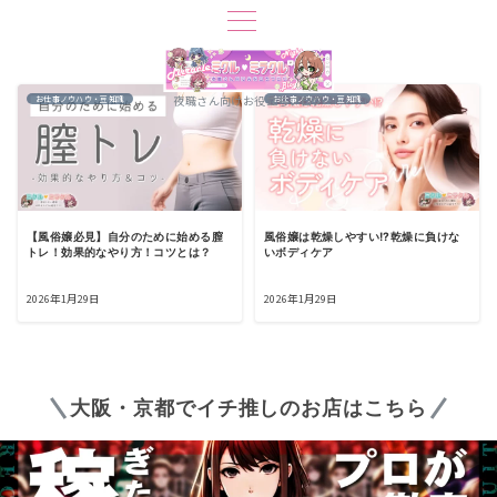
夜職さん向けお役立ちブログ
お仕事ノウハウ・豆知識
お仕事ノウハウ・豆知識
【風俗嬢必見】自分のために始める膣
風俗嬢は乾燥しやすい!?乾燥に負けな
トレ！効果的なやり方！コツとは？
いボディケア
2026年1月29日
2026年1月29日
大阪・京都でイチ推しのお店はこちら