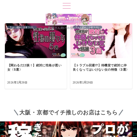
夜職さん向けお役立ちブログ
ちょい読み・ひまつぶし
ちょい読み・ひまつぶし
【関わるだけ損！】絶対に性格が悪い
【トラブル回避!?】待機室で絶対に仲
女〈5選〉
良くなってはいけない女の特徴〈3選〉
2026年1月29日
2026年1月29日
大阪・京都でイチ推しのお店はこちら